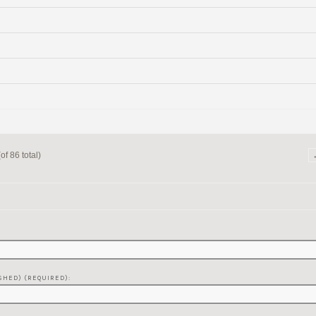
f 86 total)
SHED) (REQUIRED):