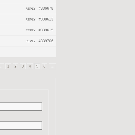
#336678
REPLY
#338613
REPLY
#339615
REPLY
#339706
REPLY
←
1
2
3
4
5
6
→