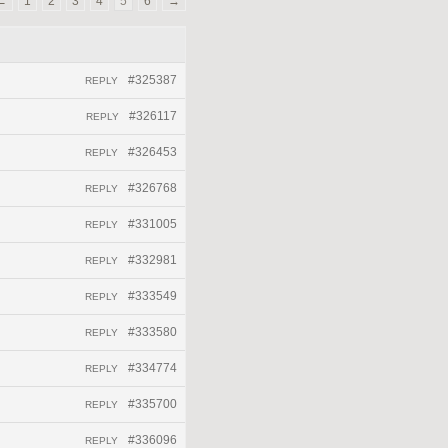
←
1
2
3
4
5
6
→
#325387
REPLY
#326117
REPLY
#326453
REPLY
#326768
REPLY
#331005
REPLY
#332981
REPLY
#333549
REPLY
#333580
REPLY
#334774
REPLY
#335700
REPLY
#336096
REPLY