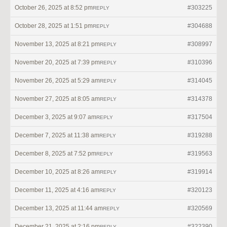
October 26, 2025 at 8:52 pm
#303225
REPLY
October 28, 2025 at 1:51 pm
#304688
REPLY
November 13, 2025 at 8:21 pm
#308997
REPLY
November 20, 2025 at 7:39 pm
#310396
REPLY
November 26, 2025 at 5:29 am
#314045
REPLY
November 27, 2025 at 8:05 am
#314378
REPLY
December 3, 2025 at 9:07 am
#317504
REPLY
December 7, 2025 at 11:38 am
#319288
REPLY
December 8, 2025 at 7:52 pm
#319563
REPLY
December 10, 2025 at 8:26 am
#319914
REPLY
December 11, 2025 at 4:16 am
#320123
REPLY
December 13, 2025 at 11:44 am
#320569
REPLY
December 21, 2025 at 2:16 pm
#322390
REPLY