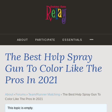
Skip
to
content
MORE
ABOUT
PARTICIPATE
ESSENTIALS
The Best Hvlp Spray
Gun To Color Like The
Pros In 2021
About
›
Forums
›
Team/Runner Matching
›
The Best Hvlp Spray Gun To
Color Like The Pros In 2021
This topic is empty.