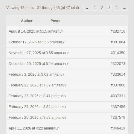
Viewing 15 posts - 31 through 45 (of 47 total)
←
1
2
3
4
→
Author
Posts
August 14, 2025 at 5:15 am
#282718
REPLY
October 17, 2025 at 6:56 pm
#301064
REPLY
November 27, 2025 at 3:55 am
#314350
REPLY
December 20, 2025 at 6:14 am
#322073
REPLY
February 3, 2026 at 9:09 am
#333614
REPLY
February 22, 2026 at 7:37 am
#337060
REPLY
February 23, 2026 at 8:47 pm
#337331
REPLY
February 24, 2026 at 3:54 pm
#337456
REPLY
February 25, 2026 at 9:59 am
#337579
REPLY
April 11, 2026 at 4:22 am
#346419
REPLY