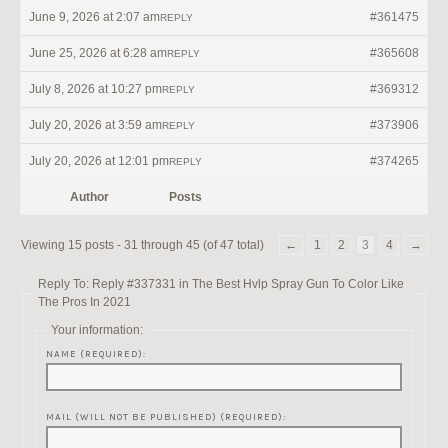
June 9, 2026 at 2:07 am
#361475
REPLY
June 25, 2026 at 6:28 am
#365608
REPLY
July 8, 2026 at 10:27 pm
#369312
REPLY
July 20, 2026 at 3:59 am
#373906
REPLY
July 20, 2026 at 12:01 pm
#374265
REPLY
Author
Posts
Viewing 15 posts - 31 through 45 (of 47 total)
←
1
2
3
4
→
Reply To: Reply #337331 in The Best Hvlp Spray Gun To Color Like
The Pros In 2021
Your information:
NAME (REQUIRED):
MAIL (WILL NOT BE PUBLISHED) (REQUIRED):