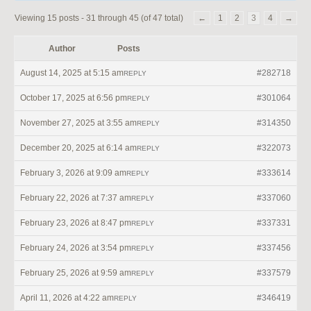
Viewing 15 posts - 31 through 45 (of 47 total)
←
1
2
3
4
→
Author
Posts
August 14, 2025 at 5:15 am
#282718
REPLY
October 17, 2025 at 6:56 pm
#301064
REPLY
November 27, 2025 at 3:55 am
#314350
REPLY
December 20, 2025 at 6:14 am
#322073
REPLY
February 3, 2026 at 9:09 am
#333614
REPLY
February 22, 2026 at 7:37 am
#337060
REPLY
February 23, 2026 at 8:47 pm
#337331
REPLY
February 24, 2026 at 3:54 pm
#337456
REPLY
February 25, 2026 at 9:59 am
#337579
REPLY
April 11, 2026 at 4:22 am
#346419
REPLY