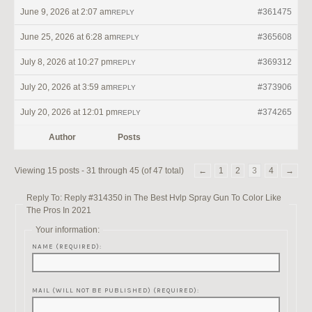
June 9, 2026 at 2:07 am
#361475
REPLY
June 25, 2026 at 6:28 am
#365608
REPLY
July 8, 2026 at 10:27 pm
#369312
REPLY
July 20, 2026 at 3:59 am
#373906
REPLY
July 20, 2026 at 12:01 pm
#374265
REPLY
Author
Posts
Viewing 15 posts - 31 through 45 (of 47 total)
←
1
2
3
4
→
Reply To: Reply #314350 in The Best Hvlp Spray Gun To Color Like
The Pros In 2021
Your information:
NAME (REQUIRED):
MAIL (WILL NOT BE PUBLISHED) (REQUIRED):