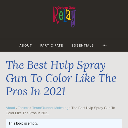
Skip
to
content
MORE
ABOUT
PARTICIPATE
ESSENTIALS
The Best Hvlp Spray
Gun To Color Like The
Pros In 2021
About
›
Forums
›
Team/Runner Matching
›
The Best Hvlp Spray Gun To
Color Like The Pros In 2021
This topic is empty.